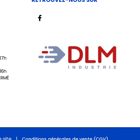
 17h
 16h
ERMÉ
 site
|
Conditions générales de vente (CGV)