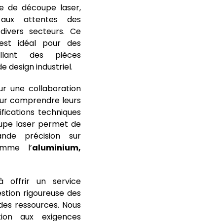
e de découpe laser,
aux attentes des
divers secteurs. Ce
est idéal pour des
allant des pièces
 design industriel.
r une collaboration
our comprendre leurs
ifications techniques
upe laser permet de
ande précision sur
omme l’
aluminium,
à offrir un service
estion rigoureuse des
 des ressources. Nous
ion aux exigences