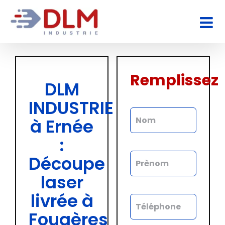
Passer
au
contenu
Remplissez
DLM
INDUSTRIE
à Ernée
:
Découpe
laser
livrée à
Fougères