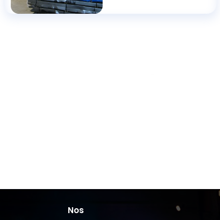
Le TRULASER
Le TRULASER
3040 :
3030 :
6000w en
5000w en
dimensions
dimensions
1500×3000
2000×4000
Nos